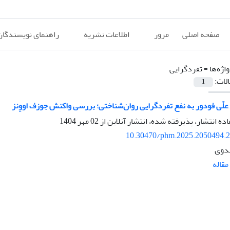
صفحه اصلی
مرور
اطلاعات نشریه
راهنمای نویسندگان
اژه‌ها =
تفردگرایی
الات:
1
علّی فودور به نفع تفردگرایی روان‌شناختی؛ بررسی واکنش جوزف اووِنز
اده انتشار، پذیرفته شده، انتشار آنلاین از
02 مهر 1404
10.30470/phm.2025.2050494.
دوی
قاله