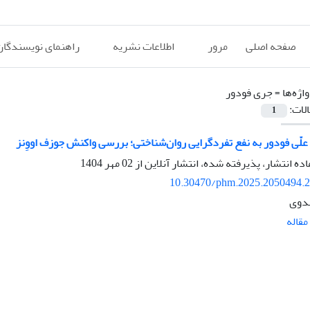
صفحه اصلی
مرور
اطلاعات نشریه
راهنمای نویسندگان
اژه‌ها =
جری فودور
الات:
1
علّی فودور به نفع تفردگرایی روان‌شناختی؛ بررسی واکنش جوزف اووِنز
اده انتشار، پذیرفته شده، انتشار آنلاین از
02 مهر 1404
10.30470/phm.2025.2050494.
دوی
قاله