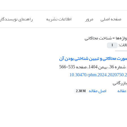
صفحه اصلی
مرور
اطلاعات نشریه
راهنمای نویسندگان
اژه‌ها =
شناخت محاکاتی
الات:
1
رت محاکاتی و تبیین شناختی بودن آن
535-566
10.30470/phm.2024.2020750.
ازرگانی
اصل مقاله
قاله
2.38 M