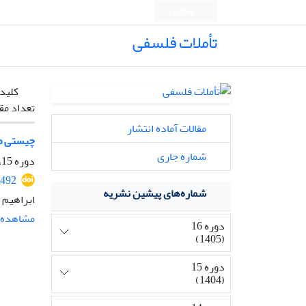
English
تأملات فلسفی
کلیدو
تعداد مق
مقالات آماده انتشار
چیستی صو
شماره جاری
دوره 15، شماره 36، بهمن 1404، صفحه
2492
شماره‌های پیشین نشریه
ابراهیم ب
مشاهده م
دوره 16
(1405)
دوره 15
(1404)