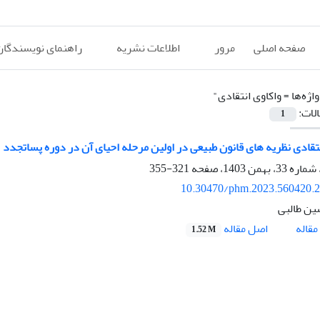
صفحه اصلی
مرور
اطلاعات نشریه
راهنمای نویسندگان
اژه‌ها =
واکاوی انتقادی"
الات:
1
نتقادی نظریه های قانون طبیعی در اولین مرحله احیای آن در دوره پساتجدد
321-355
10.30470/phm.2023.560420.
ن طالبی
اصل مقاله
قاله
1.52 M