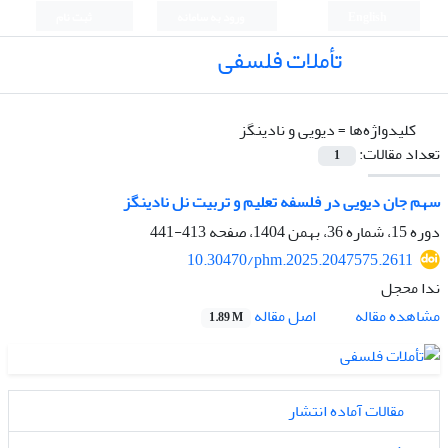
English
ورود به سامانه
ثبت نام
تأملات فلسفی
کلیدواژه‌ها =
دیویی و نادینگز
تعداد مقالات:
1
سهم جان دیویی در فلسفه تعلیم و تربیت نل نادینگز
دوره 15، شماره 36، بهمن 1404، صفحه
413-441
10.30470/phm.2025.2047575.2611
ندا محجل
اصل مقاله
مشاهده مقاله
1.89 M
مقالات آماده انتشار