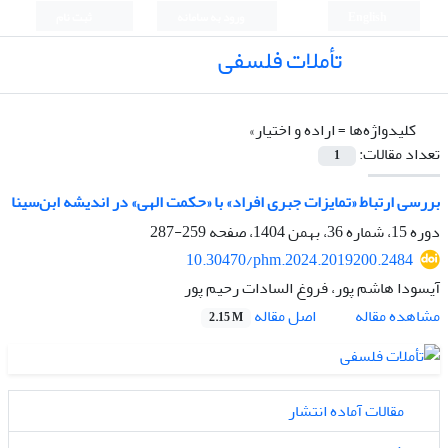
English
ورود به سامانه
ثبت نام
تأملات فلسفی
کلیدواژه‌ها =
اراده و اختیار»
تعداد مقالات:
1
بررسی ارتباط «تمایزات جبری افراد» با «حکمت الهی» در اندیشه ابن‌سینا
دوره 15، شماره 36، بهمن 1404، صفحه
259-287
10.30470/phm.2024.2019200.2484
آیسودا هاشم پور، فروغ السادات رحیم پور
اصل مقاله
مشاهده مقاله
2.15 M
مقالات آماده انتشار