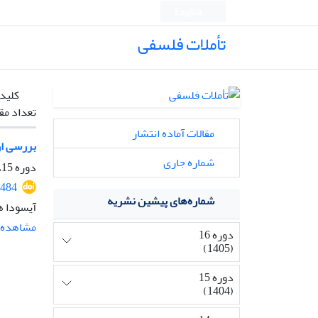
English
تأملات فلسفی
کلیدو
تعداد مق
مقالات آماده انتشار
بررسی ار
شماره جاری
دوره 15، شماره 36، بهمن 1404، صفحه
2484
شماره‌های پیشین نشریه
آیسودا ه
مشاهده م
دوره 16
(1405)
دوره 15
(1404)