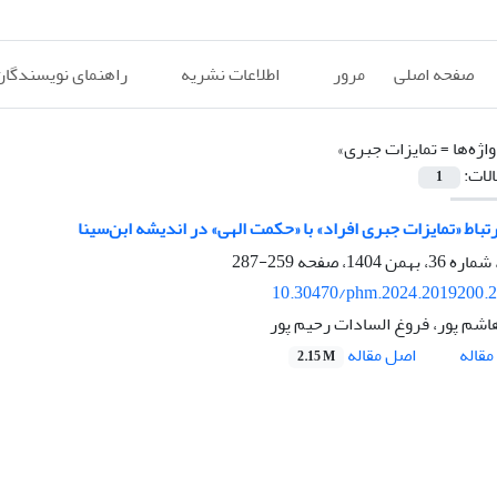
صفحه اصلی
مرور
اطلاعات نشریه
راهنمای نویسندگان
اژه‌ها =
تمایزات جبری»
الات:
1
تباط «تمایزات جبری افراد» با «حکمت الهی» در اندیشه ابن‌سینا
259-287
10.30470/phm.2024.2019200.
اشم پور، فروغ السادات رحیم پور
اصل مقاله
قاله
2.15 M