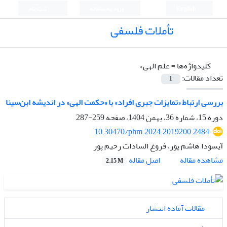
English
ورود به سامانه
ثبت نام
تأملات فلسفی
کلیدواژه‌ها =
علم الهی»
تعداد مقالات:
1
بررسی ارتباط «تمایزات جبری افراد» با «حکمت الهی» در اندیشه ابن‌سینا
دوره 15، شماره 36، بهمن 1404، صفحه
259-287
10.30470/phm.2024.2019200.2484
آیسودا هاشم پور، فروغ السادات رحیم پور
اصل مقاله
مشاهده مقاله
2.15 M
مقالات آماده انتشار