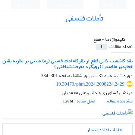
English
ورود به سامانه
ثبت نام
تأملات فلسفی
کلیدواژه‌ها =
قطع
تعداد مقالات:
1
نقد کاشفیت ذاتی قطع از نظرگاه امام خمینی (ره) مبتنی بر نظریه یقین
خطاپذیر ملاصدرا ( رویکرد معرفت‌شناختی )
دوره 15، شماره 35، شهریور 1404، صفحه
301-334
10.30470/phm.2024.2008224.2429
مرتضی کشاورزی ولدانی، علی محمدیان
اصل مقاله
مشاهده مقاله
1.96 M
مقالات آماده انتشار