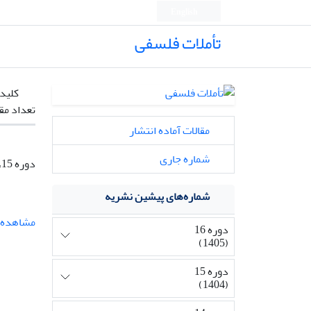
English
تأملات فلسفی
کلیدو
تعداد مق
مقالات آماده انتشار
شماره جاری
دوره 15، 34(Special issue: Meditation)، تیر 1404، صفحه
شماره‌های پیشین نشریه
مشاهده م
دوره 16
(1405)
دوره 15
(1404)