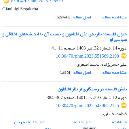
10.30470/phm.2025.726579
Gianluigi Segalerba
اصل مقاله
مشاهده مقاله
529.64 K
جنون فلسفه: نظریه‌ی مثل افلاطون و نسبت آن با اندیشه‌های اخلاقی و
سیاسی او
دوره 14، شماره 32، تیر 1403، صفحه
11-41
10.30470/phm.2023.551569.2198
علی حسن‌زاده، محمد اصغری
اصل مقاله
مشاهده مقاله
1.39 M
نقش فلسفه در رستگاری از نظر افلاطون
دوره 12، شماره 29، دی 1401، صفحه
367-384
10.30470/phm.2022.543965.2125
فاطمه بختیاری
اصل مقاله
مشاهده
اصل مقاله به زبان
مقاله
دوم