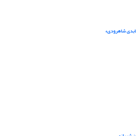
عابدی شاهرودی»
ین شیرازی