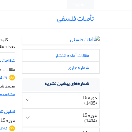
English
تأملات فلسفی
کلیدو
تعداد مق
مقالات آماده انتشار
شفاعت در
شماره جاری
مقالات آم
2425
شماره‌های پیشین نشریه
محمد شا
مشاهده م
دوره 16
(1405)
تحلیل شأ
دوره 15
دوره 15، شماره 35، شهریور 1404، صفحه
(1404)
2392