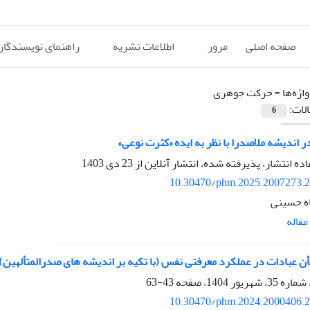
صفحه اصلی
مرور
اطلاعات نشریه
راهنمای نویسندگان
اژه‌ها =
حرکت جوهری
الات:
6
 اندیشه ملاصدرا با نظر به ایده «کثرت نوعی»
اده انتشار، پذیرفته شده، انتشار آنلاین از
23 دی 1403
10.30470/phm.2025.2007273.
ه حسینی
قاله
ن عبادات در عملکرد معرفتی نفس (با تکیه بر اندیشه ‏های صدرالمتألهین)
43-63
10.30470/phm.2024.2000406.