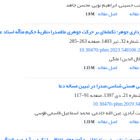
ب حسینی، ابراهیم نویی، محسن جاهد
اصل مقاله
قاله
1.9 M
داری جوهر؛ تکمله‌ای بر حرکت جوهری ملاصدرا «نظریۀ حکیم متألّه استاد 
263-285
10.30470/phm.2023.548106.
ال الدین) ملکی
اصل مقاله
قاله
1.15 M
انی هستی شناسی صدرا در تبیین مساله دعا
91-117
10.30470/phm.2019.3
ت آبادی، عین الله خادمی، محمد اسماعیل قاسمی طوسی
اصل مقاله
قاله
1.33 M
صیرورت نفس در پرتو تخلق به آموزه‌های اخلاقی با تکیه بر آراء صدرالمتأله