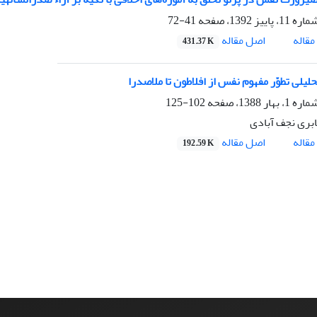
41-72
اصل مقاله
قاله
431.37 K
یلی تطوّر مفهوم نفس از افلاطون تا ملاصدرا
102-125
بری نجف آبادی
اصل مقاله
قاله
192.59 K