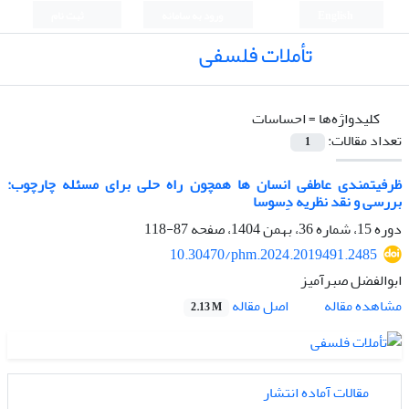
English
ورود به سامانه
ثبت نام
تأملات فلسفی
کلیدواژه‌ها =
احساسات
تعداد مقالات:
1
ظرفیتمندی عاطفی انسان ها همچون راه حلی برای مسئله چارچوب:
بررسی و نقد نظریه دِسوسا
دوره 15، شماره 36، بهمن 1404، صفحه
87-118
10.30470/phm.2024.2019491.2485
ابوالفضل صبرآمیز
اصل مقاله
مشاهده مقاله
2.13 M
مقالات آماده انتشار