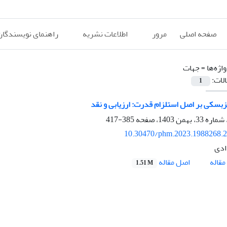
صفحه اصلی
مرور
اطلاعات نشریه
راهنمای نویسندگان
اژه‌ها =
جهات
الات:
1
گزبسکی بر اصل استلزام قدرت: ارزیابی و نقد
385-417
10.30470/phm.2023.1988268.
ادی
اصل مقاله
قاله
1.51 M