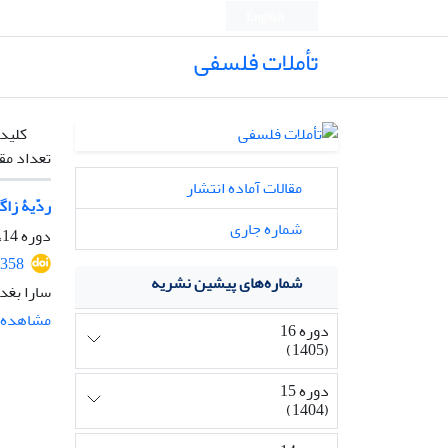
English
تأملات فلسفی
کلیدو
تعداد مق
مقالات آماده انتشار
ردّیۀ زا
شماره جاری
دوره 14، شماره 33، بهمن 1403، صفحه
2358
شماره‌های پیشین نشریه
سارا بغد
مشاهده م
دوره 16
(1405)
دوره 15
(1404)