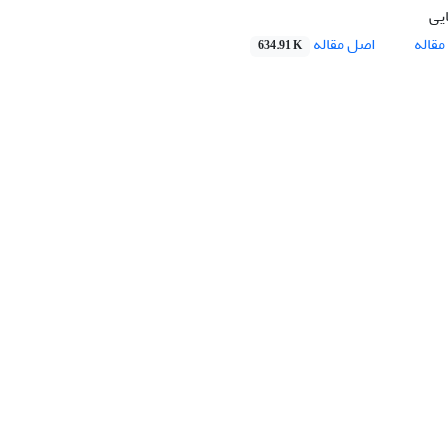
یی
اصل مقاله
قاله
634.91 K