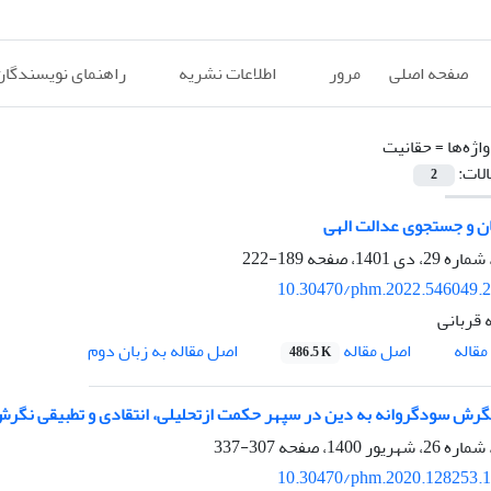
صفحه اصلی
مرور
اطلاعات نشریه
راهنمای نویسندگان
اژه‌ها =
حقانیت
الات:
2
ان و جستجوی عدالت الهی
189-222
10.30470/phm.2022.546049.
 قربانی
اصل مقاله
قاله
اصل مقاله به زبان دوم
486.5 K
رش سودگروانه به دین در سپهر حکمت ازتحلیلی، انتقادی و تطبیقی نگرش ا
307-337
10.30470/phm.2020.128253.