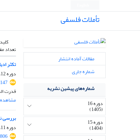
English
تأملات فلسفی
کلیدو
تعداد مق
مقالات آماده انتشار
تکثر ادی
شماره جاری
دوره 12، شماره 29، دی 1401، صفحه
2147
شماره‌های پیشین نشریه
قدرت اله
مشاهده م
دوره 16
(1405)
بررسی نگ
دوره 15
دوره 11، شماره 26، شهریور 1400، صفحه
(1404)
1806