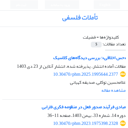
English
ورود به سامانه
ثبت نام
تأملات فلسفی
کلیدواژه‌ها =
فضیلت
تعداد مقالات:
5
«حس اخلاقی»: بررسی دیدگاه‌های کلاسیک
مقالات آماده انتشار، پذیرفته شده، انتشار آنلاین از
23 دی 1403
10.30470/phm.2025.1995644.2377
غلامحسین توکلی، صدیقه کهیانی
مشاهده مقاله
مبادی فرآیند صدور فعل در منظومه فکری فارابی
دوره 14، شماره 33، بهمن 1403، صفحه
11-36
10.30470/phm.2023.1975398.2328