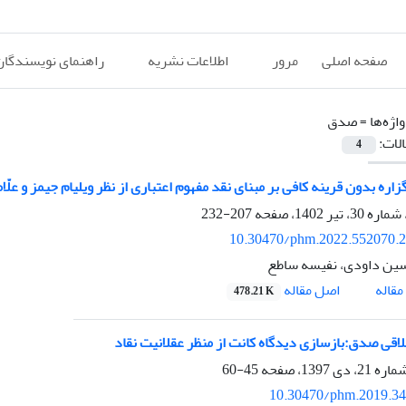
صفحه اصلی
مرور
اطلاعات نشریه
راهنمای نویسندگان
اژه‌ها =
صدق
الات:
4
ره بدون قرینه کافی بر مبنای نقد مفهوم اعتباری از نظر ویلیام جیمز و علّام
207-232
10.30470/phm.2022.552070.
ین داودی، نفیسه ساطع
اصل مقاله
قاله
478.21 K
اقی صدق:بازسازی دیدگاه کانت از منظر عقلانیت نقاد
45-60
10.30470/phm.2019.3