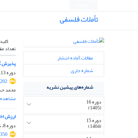
English
تأملات فلسفی
کلیدو
تعداد مق
مقالات آماده انتشار
پذیرش گزا
شماره جاری
دوره 13، شماره 30، تیر 1402، صفحه
2202
شماره‌های پیشین نشریه
محمد حس
مشاهده م
دوره 16
(1405)
ارزش اخل
دوره 15
دوره 8، شماره 21، دی 1397، صفحه
(1404)
4350