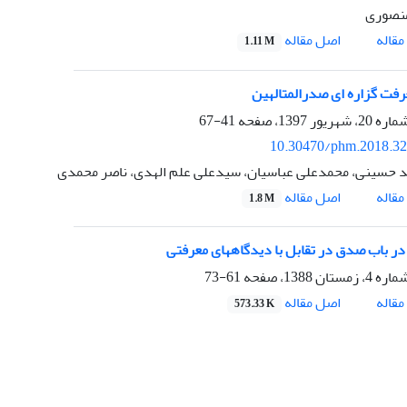
منصوری
اصل مقاله
قاله
1.11 M
رفت گزاره ای صدرالمتالهین
41-67
10.30470/phm.2018.3
حسینی، محمدعلی عباسیان، سیدعلی علم الهدی، ناصر محمدی
اصل مقاله
قاله
1.8 M
 باب صدق در تقابل با دیدگاه‎های معرفتی
61-73
اصل مقاله
قاله
573.33 K