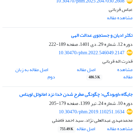
10.30470/phm.2025.2047030.2608
عباس قربانی
مشاهده مقاله
تکثر ادیان و جستجوی عدالت الهی
دوره 12، شماره 29، دی 1401، صفحه
189-222
10.30470/phm.2022.546049.2147
قدرت اله قربانی
اصل مقاله
مشاهده
اصل مقاله به زبان
مقاله
دوم
486.5 K
جایگاه «اوبودگی»: چگونگی مطرح شدن خدا نزد امانوئل لویناس
دوره 10، شماره 24، تیر 1399، صفحه
179-205
10.30470/phm.2019.110251.1634
محمدمهدی عبدالعلی نژاد، سید احمد فاضلی
اصل مقاله
مشاهده مقاله
755.49 K