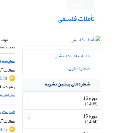
English
تأملات فلسفی
موضو
تعداد مق
مقالات آماده انتشار
مقایسه ن
شماره جاری
مقالات آم
2578
شماره‌های پیشین نشریه
زهره سل
مشاهده م
دوره 16
(1405)
شفاعت در
دوره 15
مقالات آم
(1404)
2425