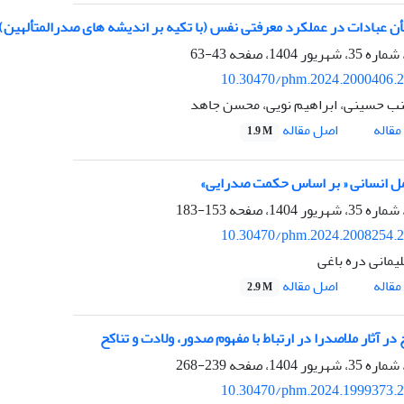
ن عبادات در عملکرد معرفتی نفس (با تکیه بر اندیشه ‏های صدرالمتألهین)
43-63
10.30470/phm.2024.2000406.
ب حسینی، ابراهیم نویی، محسن جاهد
اصل مقاله
قاله
1.9 M
ل انسانی « بر اساس حکمت صدرایی»
153-183
10.30470/phm.2024.2008254.
یمانی دره باغی
اصل مقاله
قاله
2.9 M
ر آثار ملاصدرا در ارتباط با مفهوم صدور، ولادت و تناکح
239-268
10.30470/phm.2024.1999373.