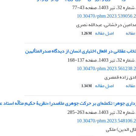
43-77
10.30470/phm.2023.539056.
دامین درخشانی، عبدالله نصری
اصل مقاله
قاله
1.26 M
تخاب عقلانی در افعال اختیاری انسان از دیدگاه صدرالمتألهین
137-168
10.30470/phm.2023.561238.
ادق زاده قمصری
اصل مقاله
قاله
1.34 M
داری جوهر؛ تکمله‌ای بر حرکت جوهری ملاصدرا «نظریۀ حکیم متألّه استاد 
263-285
10.30470/phm.2023.548106.
ال الدین) ملکی