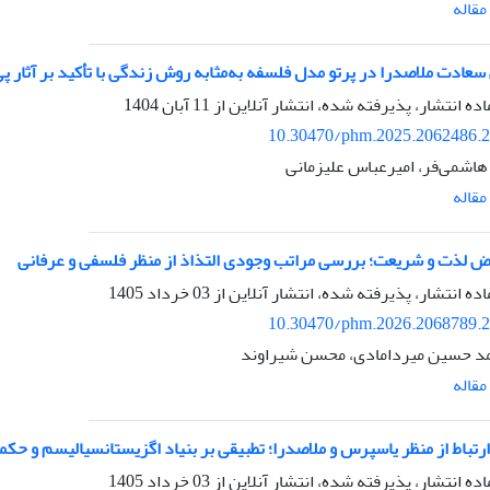
قاله
سعادت ملاصدرا در پرتو مدل فلسفه به‌مثابه روش زندگی با تأکید بر آثار پی‌
اده انتشار، پذیرفته شده، انتشار آنلاین از
11 آبان 1404
10.30470/phm.2025.2062486.
 هاشمی‌فر، امیرعباس علیزمانی
قاله
ض لذت و شریعت؛ بررسی مراتب وجودی التذاذ از منظر فلسفی و عرفانی
اده انتشار، پذیرفته شده، انتشار آنلاین از
03 خرداد 1405
10.30470/phm.2026.2068789.
د حسین میردامادی، محسن شیراوند
قاله
ارتباط از منظر یاسپرس و ملاصدرا؛ تطبیقی بر بنیاد اگزیستانسیالیسم و حکم
اده انتشار، پذیرفته شده، انتشار آنلاین از
03 خرداد 1405