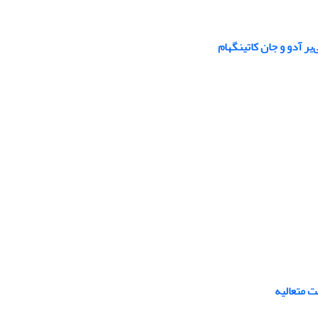
یر آدو و جان کاتینگهام
ت متعالیه