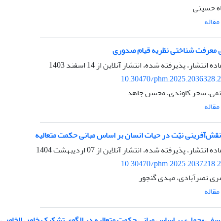
ه حسینی
قاله
 معرفت شناختی نظریه قیام صدوری
اده انتشار، پذیرفته شده، انتشار آنلاین از
14 اسفند 1403
10.30470/phm.2025.2036328.
ئمی، سحر کاوندی، محسن جاهد
قاله
نقش‌آفرینی نیّت در حیات انسان بر اساس مبانی حکمت متعالیه
اده انتشار، پذیرفته شده، انتشار آنلاین از
07 اردیبهشت 1404
10.30470/phm.2025.2037218.
ی نصرآبادی، مهدی گنجور
قاله
سفی «حمل» بر اساس مبانی حکمت متعالیه در الگوی تشکیک خاص الخاصی