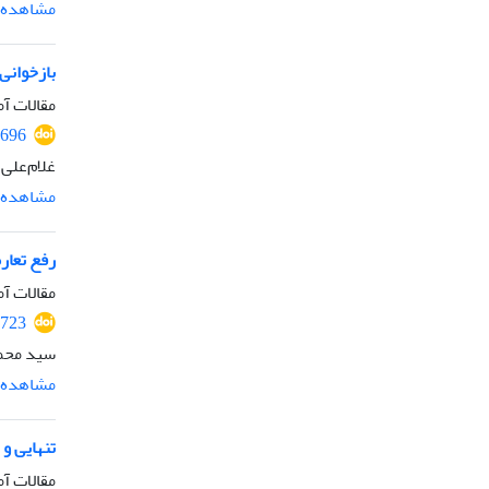
مشاهده م
بازخوانی 
مقالات آم
2696
غلام‌علی
مشاهده م
رفع تعار
مقالات آم
2723
سید محم
مشاهده م
تنهایی و 
مقالات آم