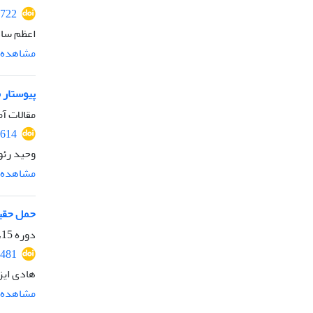
2722
اعظم ساد
مشاهده م
پیوستار 
مقالات آم
2614
وحید رئو
مشاهده م
حمل حقیق
دوره 15، شماره 36، بهمن 1404، صفحه
2481
هادی ایز
مشاهده م