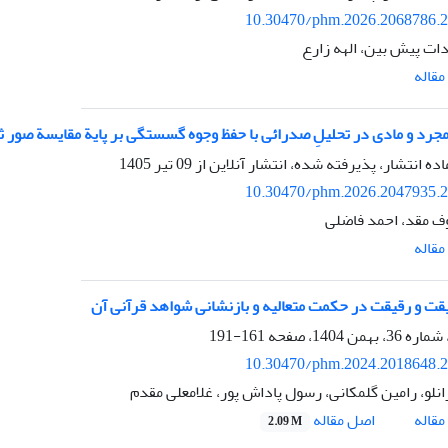
10.30470/phm.2026.2068786.
ات پیش بین، الهه زارع
قاله
مجرد و مادی در تحلیلِ صدرائی با حفظ وجوه گسستگی بر پایة مقایسة صور 
اده انتشار، پذیرفته شده، انتشار آنلاین از
09 تیر 1405
10.30470/phm.2026.2047935.
ف مقد، احمد فاضلی
قاله
ت و رقیقت در حکمت متعالیه و بازنشانی شواهد قرآنی آن
161-191
10.30470/phm.2024.2018648.
انلو، رامین گلمکانی، رسول پاداش پور، غلامعلی مقدم
اصل مقاله
قاله
2.09 M