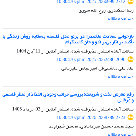
10.30470/phm.2025.2066999.2712
رضا اسکندری، روح الله سوری
مشاهده مقاله
بازخوانی سعادت ملاصدرا در پرتو مدل فلسفه به‌مثابه روش زندگی با
تأکید بر آثار پی‌یر آدو و جان کاتینگهام
مقالات آماده انتشار، پذیرفته شده، انتشار آنلاین از
11 آبان 1404
10.30470/phm.2025.2062486.2696
غلام‌علی هاشمی‌فر، امیرعباس علیزمانی
مشاهده مقاله
رفع تعارض لذت و شریعت؛ بررسی مراتب وجودی التذاذ از منظر فلسفی
و عرفانی
مقالات آماده انتشار، پذیرفته شده، انتشار آنلاین از
03 خرداد 1405
10.30470/phm.2026.2068789.2723
سید محمد حسین میردامادی، محسن شیراوند
مشاهده مقاله