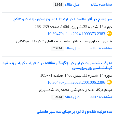
اصل مقاله
مشاهده مقاله
2.9 M
سر واضح در آثار ملاصدرا در ارتباط با مفهوم صدور، ولادت و تناکح
دوره 15، شماره 35، شهریور 1404، صفحه
239-268
10.30470/phm.2024.1999373.2383
هادی عبیداوی، محمد باقر عباسی، عبدالعلی شکر، قاسم کاکایی
اصل مقاله
مشاهده مقاله
2.52 M
معرفت شناسی صدرایی در چگونگی مطالعه بر متغیرات کیهانی و تنقید
کیهانشناسی پوزیتیویستی
دوره 14، شماره 33، بهمن 1403، صفحه
71-105
10.30470/phm.2023.2001006.2396
میثم مزکاء، مهدی دهباشی، محمدرضا شمشیری
اصل مقاله
مشاهده مقاله
1.24 M
سه مرتبه «تقدم و تاخر» بر مبنای سه سیر فلسفی