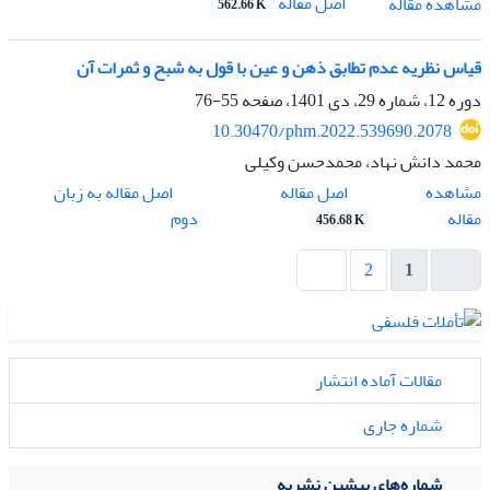
اصل مقاله
مشاهده مقاله
562.66 K
قیاس نظریه عدم تطابق ذهن و عین با قول به شبح و ثمرات آن
دوره 12، شماره 29، دی 1401، صفحه
55-76
10.30470/phm.2022.539690.2078
محمد دانش نهاد، محمدحسن وکیلی
اصل مقاله
مشاهده
اصل مقاله به زبان
مقاله
دوم
456.68 K
2
1
مقالات آماده انتشار
شماره جاری
شماره‌های پیشین نشریه