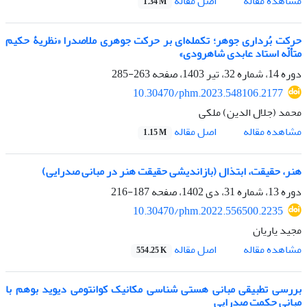
اصل مقاله
مشاهده مقاله
1.34 M
حرکت بُرداری جوهر؛ تکمله‌ای بر حرکت جوهری ملاصدرا «نظریۀ حکیم
متألّه استاد عابدی شاهرودی»
دوره 14، شماره 32، تیر 1403، صفحه
263-285
10.30470/phm.2023.548106.2177
محمد (جلال الدین) ملکی
اصل مقاله
مشاهده مقاله
1.15 M
هنر، حقیقت، ابتذال (بازاندیشی حقیقت هنر در مبانی صدرایی)
دوره 13، شماره 31، دی 1402، صفحه
187-216
10.30470/phm.2022.556500.2235
مجید یاریان
اصل مقاله
مشاهده مقاله
554.25 K
بررسی تطبیقی مبانی هستی شناسی مکانیک کوانتومی دیوید بوهم با
مبانی حکمت صدرایی