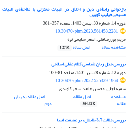
بازخوانی رابطه‌ی دین و اخلاق در الهیات معتزلی با ملاحظه‌ی الهیات
مسیحی فیلیپ کویین
دوره 14، شماره 33، بهمن 1403، صفحه
357-381
10.30470/phm.2023.561458.2281
مریم پوررضاقلی، اصغر سلیمی نوه
اصل مقاله
مشاهده مقاله
1.27 M
بررسی مدل زبان شناسی کلام عقلی اسلامی
دوره 12، شماره 28، تیر 1401، صفحه
81-100
10.30470/phm.2022.525329.1964
سمیه اجلی، محسن جاهد، سحر کاوندی
اصل مقاله
مشاهده
اصل مقاله به زبان
مقاله
دوم
894.43 K
بررسی دلالت آیة «لاینال» بر عصمت انبیا