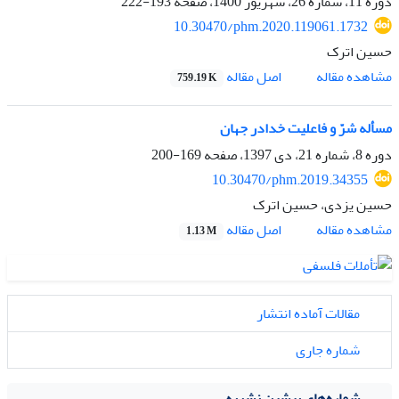
دوره 11، شماره 26، شهریور 1400، صفحه
193-222
10.30470/phm.2020.119061.1732
حسین اترک
اصل مقاله
مشاهده مقاله
759.19 K
مسأله شرّ و فاعلیت خدادر جهان
دوره 8، شماره 21، دی 1397، صفحه
169-200
10.30470/phm.2019.34355
حسین یزدی، حسین اترک
اصل مقاله
مشاهده مقاله
1.13 M
مقالات آماده انتشار
شماره جاری
شماره‌های پیشین نشریه