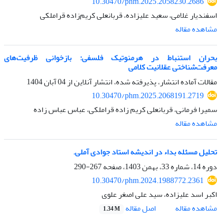
10.30470/phm.2025.2058230.2686
اسفندیار غلامی، سعید علیزاده، قربانعلی کریم‌زاده قراملکی
مشاهده مقاله
بحران استنباط در هرمنوتیک فلسفی: بازخوانی ظرفیت‌های
معرفت‌شناختی عقلانیت کلامی
مقالات آماده انتشار، پذیرفته شده، انتشار آنلاین از
04 آبان 1404
10.30470/phm.2025.2068191.2719
سمیرا فرمانی، قربانعلی کریم زاده قراملکی، عباس عباس زاده
مشاهده مقاله
تحلیل مسئله بداء در اندیشه استاد جوادی آملی.
دوره 14، شماره 33، بهمن 1403، صفحه
267-290
10.30470/phm.2024.1988772.2361
اکبر اسد علیزاده، سید علی اصغر علوی
اصل مقاله
مشاهده مقاله
1.34 M