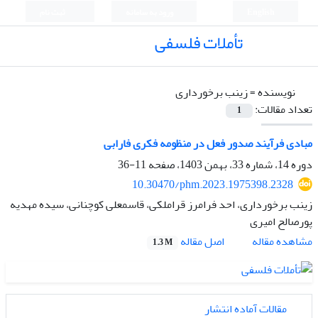
English
ورود به سامانه
ثبت نام
تأملات فلسفی
نویسنده =
زینب برخورداری
تعداد مقالات:
1
مبادی فرآیند صدور فعل در منظومه فکری فارابی
دوره 14، شماره 33، بهمن 1403، صفحه
11-36
10.30470/phm.2023.1975398.2328
زینب برخورداری، احد فرامرز قراملکی، قاسمعلی کوچنانی، سیده مهدیه
پورصالح امیری
اصل مقاله
مشاهده مقاله
1.3 M
مقالات آماده انتشار