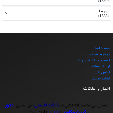
(1389)
دوره 1
(1388)
صفحه اصلی
درباره نشریه
اعضای هیات تحریریه
ارسال مقاله
تماس با ما
نقشه سایت
اخبار و اعلانات
دسترسی به مقالات نشریه «
تأملات فلسفی
» بر اساس
مجوز
کرییتیو کامنز
(
) آزاد است.
CC BY