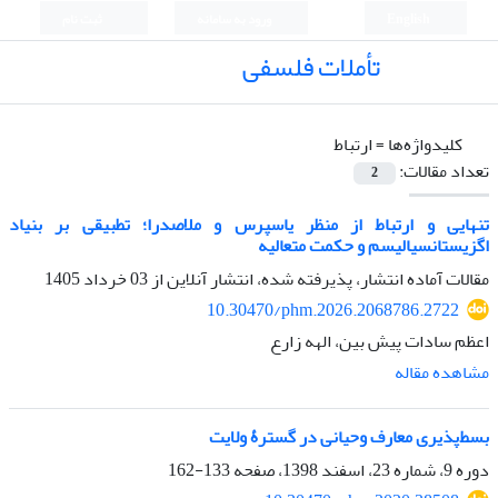
English
ورود به سامانه
ثبت نام
تأملات فلسفی
کلیدواژه‌ها =
ارتباط
تعداد مقالات:
2
تنهایی و ارتباط از منظر یاسپرس و ملاصدرا؛ تطبیقی بر بنیاد
اگزیستانسیالیسم و حکمت متعالیه
مقالات آماده انتشار، پذیرفته شده، انتشار آنلاین از
03 خرداد 1405
10.30470/phm.2026.2068786.2722
اعظم سادات پیش بین، الهه زارع
مشاهده مقاله
بسط‌پذیری معارف وحیانی در گسترۀ ولایت
دوره 9، شماره 23، اسفند 1398، صفحه
133-162