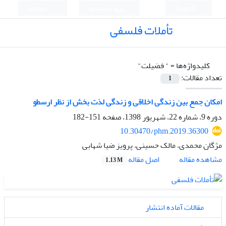
English
ورود به سامانه
ثبت نام
تأملات فلسفی
کلیدواژه‌ها =
" فضیلت"
تعداد مقالات:
1
امکان جمع بین زندگی اخلاقی و زندگی لذت بخش از نظر ارسطو
دوره 9، شماره 22، شهریور 1398، صفحه
151-182
10.30470/phm.2019.36300
مژگان محمدی، مالک حسینی، پرویز ضیا شهابی
اصل مقاله
مشاهده مقاله
1.13 M
مقالات آماده انتشار