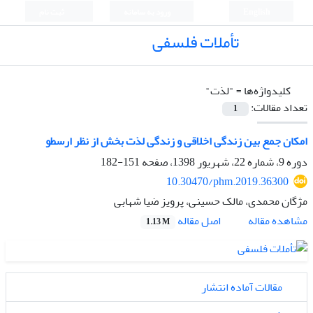
English
ورود به سامانه
ثبت نام
تأملات فلسفی
کلیدواژه‌ها =
"لذت"
تعداد مقالات:
1
امکان جمع بین زندگی اخلاقی و زندگی لذت بخش از نظر ارسطو
دوره 9، شماره 22، شهریور 1398، صفحه
151-182
10.30470/phm.2019.36300
مژگان محمدی، مالک حسینی، پرویز ضیا شهابی
اصل مقاله
مشاهده مقاله
1.13 M
مقالات آماده انتشار