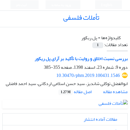
English
ورود به سامانه
ثبت نام
تأملات فلسفی
کلیدواژه‌ها =
پل ریکور
تعداد مقالات:
1
بررسی نسبت اخلاق و روایت با تأکید بر آرای پل ریکور
دوره 9، شماره 23، اسفند 1398، صفحه
355-385
10.30470/phm.2019.100431.1546
ابوالفضل توکلی شاندیز، سید حسن اسلامی اردکانی، سید احمد فاضلی
اصل مقاله
مشاهده مقاله
1.27 M
مقالات آماده انتشار