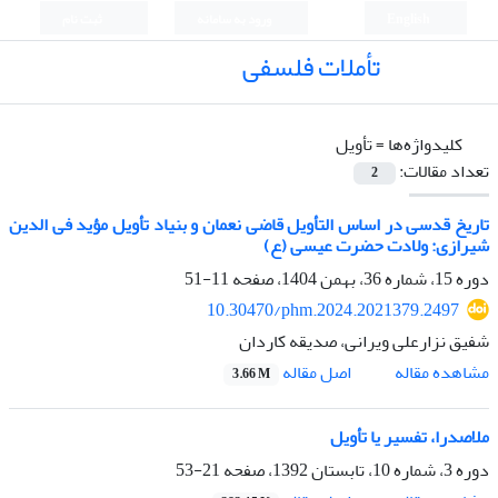
English
ورود به سامانه
ثبت نام
تأملات فلسفی
کلیدواژه‌ها =
تأویل
تعداد مقالات:
2
تاریخ قدسی در اساس التأویل قاضی نعمان و بنیاد تأویل مؤید فی الدین
شیرازی: ولادت حضرت عیسی (ع)
دوره 15، شماره 36، بهمن 1404، صفحه
11-51
10.30470/phm.2024.2021379.2497
شفیق نزارعلی ویرانی، صدیقه کاردان
اصل مقاله
مشاهده مقاله
3.66 M
ملاصدرا، تفسیر یا تأویل
دوره 3، شماره 10، تابستان 1392، صفحه
21-53