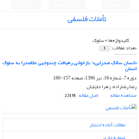
English
ورود به سامانه
ثبت نام
تأملات فلسفی
کلیدواژه‌ها =
سلوک
تعداد مقالات:
1
«انسان سالکِ صدرایی»: بازخوانی رهیافت‌ چندوجهی ملاصدرا به سلوک
انسان
دوره 7، شماره 18، تیر 1396، صفحه
157-180
رضا رضازاده، زهرا جلیلیان
اصل مقاله
مشاهده مقاله
2.51 M
مقالات آماده انتشار
شماره جاری