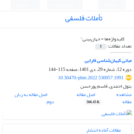
English
ورود به سامانه
ثبت نام
تأملات فلسفی
کلیدواژه‌ها =
جهان‌بینی"
تعداد مقالات:
1
مبانی کیهان‌شناسی فارابی
دوره 12، شماره 29، دی 1401، صفحه
115-144
10.30470/phm.2022.530057.1991
بتول احمدی، قاسم پورحسن
اصل مقاله
مشاهده
اصل مقاله به زبان
مقاله
دوم
566.45 K
مقالات آماده انتشار