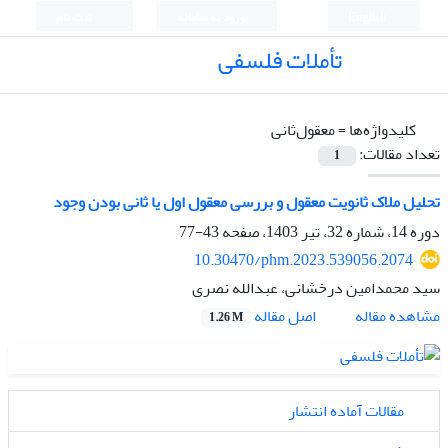
English
ورود به سامانه
ثبت نام
تأملات فلسفی
کلیدواژه‌ها =
معقول‌ثانی
تعداد مقالات:
1
تحلیل ملاک ثانویت معقول و بررسی معقول اول یا ثانی بودن وجود
دوره 14، شماره 32، تیر 1403، صفحه
43-77
10.30470/phm.2023.539056.2074
سید محمدامین درخشانی، عبدالله نصری
اصل مقاله
مشاهده مقاله
1.26 M
مقالات آماده انتشار