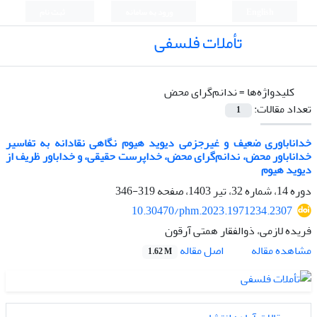
English
ورود به سامانه
ثبت نام
تأملات فلسفی
کلیدواژه‌ها =
ندانم‌گرای محض
تعداد مقالات:
1
خداناباوری ضعیف و غیرجزمی دیوید هیوم نگاهی نقادانه به تفاسیر
خداناباور محض، ندانم‌گرای محض، خداپرست حقیقی، و خداباور ظریف از
دیوید هیوم
دوره 14، شماره 32، تیر 1403، صفحه
319-346
10.30470/phm.2023.1971234.2307
فریده لازمی، ذوالفقار همتی آرقون
اصل مقاله
مشاهده مقاله
1.62 M