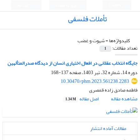
English
ورود به سامانه
ثبت نام
تأملات فلسفی
کلیدواژه‌ها =
شهوت و غضب
تعداد مقالات:
1
جایگاه انتخاب عقلانی در افعال اختیاری انسان از دیدگاه صدرالمتألهین
دوره 14، شماره 32، تیر 1403، صفحه
137-168
10.30470/phm.2023.561238.2283
فاطمه صادق زاده قمصری
اصل مقاله
مشاهده مقاله
1.34 M
مقالات آماده انتشار