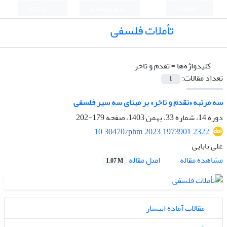
English
ورود به سامانه
ثبت نام
تأملات فلسفی
کلیدواژه‌ها =
تقدم و تاخر
تعداد مقالات:
1
سه مرتبه «تقدم و تاخر» بر مبنای سه سیر فلسفی
دوره 14، شماره 33، بهمن 1403، صفحه
179-202
10.30470/phm.2023.1973901.2322
علی بابایی
اصل مقاله
مشاهده مقاله
1.07 M
مقالات آماده انتشار