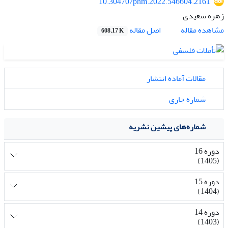
10.30470/phm.2022.546604.2161
زهره سعیدی
اصل مقاله
مشاهده مقاله
608.17 K
مقالات آماده انتشار
شماره جاری
شماره‌های پیشین نشریه
دوره 16
(1405)
دوره 15
(1404)
دوره 14
(1403)