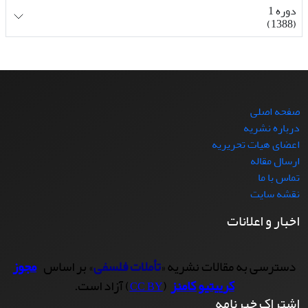
دوره 1
(1388)
صفحه اصلی
درباره نشریه
اعضای هیات تحریریه
ارسال مقاله
تماس با ما
نقشه سایت
اخبار و اعلانات
دسترسی به مقالات نشریه «
تأملات فلسفی
» بر اساس
مجوز
کرییتیو کامنز
(
) آزاد است.
CC BY
اشتراک خبرنامه