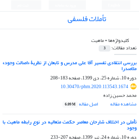
English
ورود به سامانه
ثبت نام
تأملات فلسفی
کلیدواژه‌ها =
ماهیت
تعداد مقالات:
3
بررسی انتقادی تفسیر آقا علی مدرس و تابعان از نظریۀ «اصالت وجود»
ملاصدرا
دوره 10، شماره 25، دی 1399، صفحه
183-208
10.30470/phm.2020.113543.1674
محمد حسین زاده
اصل مقاله
مشاهده مقاله
6.09 M
تأملی در اختلاف شارحان معاصر حکمت متعالیه در نوع رابطه ماهیت با
وجود
دوره 10، شماره 24، تیر 1399، صفحه
207-233