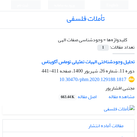
English
ورود به سامانه
ثبت نام
تأملات فلسفی
کلیدواژه‌ها =
وجودشناسی صفات الهی
تعداد مقالات:
1
تحلیل وجودشناختی الهیات تمثیلی توماس آکویناس
دوره 11، شماره 26، شهریور 1400، صفحه
411-441
10.30470/phm.2020.129188.1817
مجتبی افشارپور
اصل مقاله
مشاهده مقاله
663.44 K
مقالات آماده انتشار