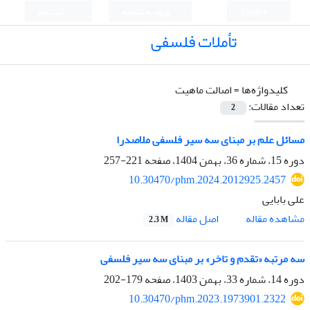
English
ورود به سامانه
ثبت نام
تأملات فلسفی
کلیدواژه‌ها =
اصالت ماهیت
تعداد مقالات:
2
مسائل علم بر مبنای سه سیر فلسفی ملاصدرا
دوره 15، شماره 36، بهمن 1404، صفحه
221-257
10.30470/phm.2024.2012925.2457
علی بابایی
اصل مقاله
مشاهده مقاله
2.3 M
سه مرتبه «تقدم و تاخر» بر مبنای سه سیر فلسفی
دوره 14، شماره 33، بهمن 1403، صفحه
179-202
10.30470/phm.2023.1973901.2322