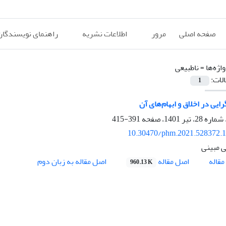
صفحه اصلی
مرور
اطلاعات نشریه
راهنمای نویسندگان
اژه‌ها =
ناطبیعی
الات:
1
رایی در اخلاق و ابهام‌های آن
391-415
10.30470/phm.2021.528372.
 مبینی
اصل مقاله
قاله
اصل مقاله به زبان دوم
960.13 K