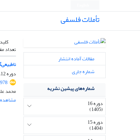
English
تأملات فلسفی
کلیدو
تعداد مق
مقالات آماده انتشار
ناطبیعی‌گ
شماره جاری
دوره 12، شماره 28، تیر 1401، صفحه
1978
شماره‌های پیشین نشریه
محمد علی
مشاهده م
دوره 16
(1405)
دوره 15
(1404)