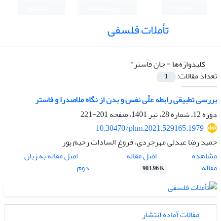
English
ورود به سامانه
ثبت نام
تأملات فلسفی
کلیدواژه‌ها =
جان فاستر"
تعداد مقالات:
1
بررسی تطبیقی رابطه علّی نفس و بدن از نگاه ملاصدرا و فاستر
دوره 12، شماره 28، تیر 1401، صفحه
201-221
10.30470/phm.2021.529165.1979
حمید رضا عبدلی مهرجردی، فروغ السادات رحیم پور
اصل مقاله
مشاهده
اصل مقاله به زبان
مقاله
دوم
903.96 K
مقالات آماده انتشار