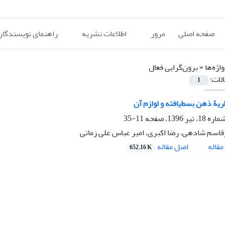
صفحه اصلی
مرور
اطلاعات نشریه
راهنمای نویسندگان
اژه‌ها =
برون‌گرایی فعال
الات:
1
ریۀ ذهن بسط‌یافته و لوازم آن
11-35
قاسم شادهی، رضا اکبری، امیر عباس علی زمانی
اصل مقاله
قاله
652.16 K