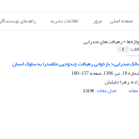
صفحه اصلی
مرور
اطلاعات نشریه
راهنمای نویسندگان
اژه‌ها =
رهیافت‌های صدرایی
الات:
1
الکِ صدرایی»: بازخوانی رهیافت‌ چندوجهی ملاصدرا به سلوک انسان
157-180
اده، زهرا جلیلیان
اصل مقاله
قاله
2.51 M