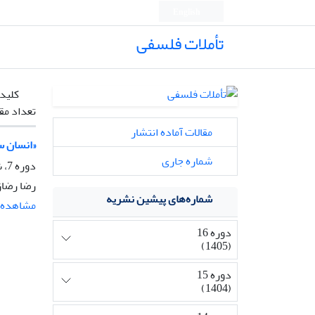
English
تأملات فلسفی
کلیدو
تعداد مق
مقالات آماده انتشار
«انسان س
شماره جاری
دوره 7، شماره 18، تیر 1396، صفحه
رضا رضاز
شماره‌های پیشین نشریه
مشاهده م
دوره 16
(1405)
دوره 15
(1404)