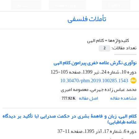
English
ورود به سامانه
ثبت نام
تأملات فلسفی
کلیدواژه‌ها =
کلام الهی
تعداد مقالات:
2
نوآوری نگرش علامه خفری پیرامون کلام الهی
دوره 10، شماره 24، تیر 1399، صفحه
105-125
10.30470/phm.2019.100285.1543
محمد عباس زاده جهرمی، معصومه امیری
اصل مقاله
مشاهده مقاله
777.92 K
کلام الهی، زبان و فاهمۀ بشری در حکمت صدرایی (با تأکید بر دیدگاه
علامه طباطبایی)
دوره 6، شماره 17، آذر 1395، صفحه
11-37