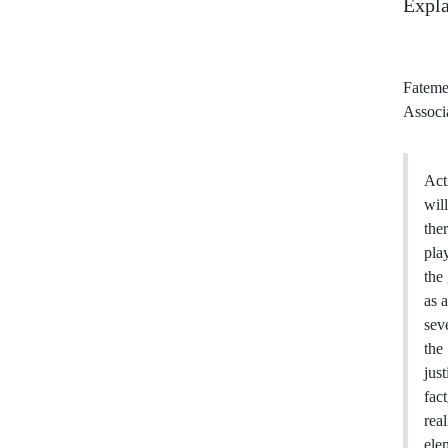
Expla
Fateme
Associ
Act
will
the
pla
the 
as 
sev
the
just
fact
rea
elem