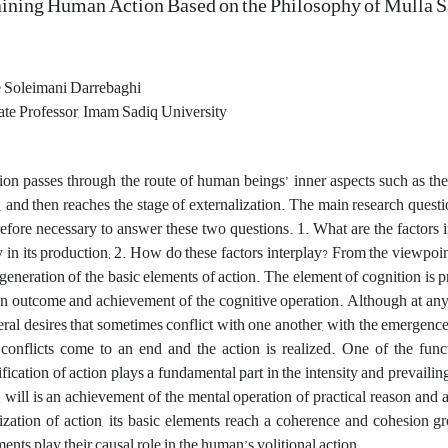
ining Human Action Based on the Philosophy of Mulla S
 Soleimani Darrebaghi
ate Professor, Imam Sadiq University
ion passes through the route of human beings’ inner aspects such as the
, and then reaches the stage of externalization. The main research question
refore necessary to answer these two questions. 1. What are the factors i
y in its production; 2. How do these factors interplay? From the viewpoint
generation of the basic elements of action. The element of cognition is pri
an outcome and achievement of the cognitive operation. Although at any 
eral desires that sometimes conflict with one another, with the emergence
 conflicts come to an end and the action is realized. One of the funct
ification of action plays a fundamental part in the intensity and prevailin
, will is an achievement of the mental operation of practical reason and an 
lization of action, its basic elements reach a coherence and cohesion gr
ents play their causal role in the human’s volitional action.