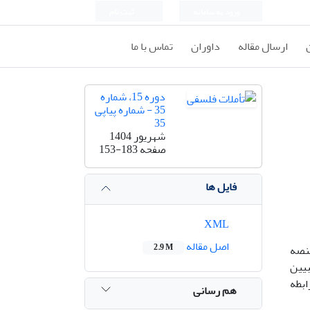
ورود به سامانه
ثبت نام
ارسال مقاله
داوران
تماس با ما
دوره 15، شماره
35 - شماره پیاپی
35
شهریور 1404
صفحه
153-183
فایل ها
XML
اصل مقاله
2.9 M
منصه
بیین
ش پاسخ داده شود: 1.عوامل شکل دهنده عمل و نقش هر کدام در تولید آن چیست؟ 2. رابطه
هم رسانی