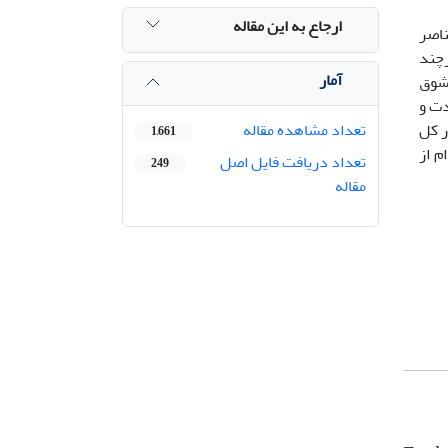
ارجاع به این مقاله
ناصر
رچند
آمار
 شوق
دت و
ر کل
تعداد مشاهده مقاله
1,661
م از
تعداد دریافت فایل اصل
249
مقاله