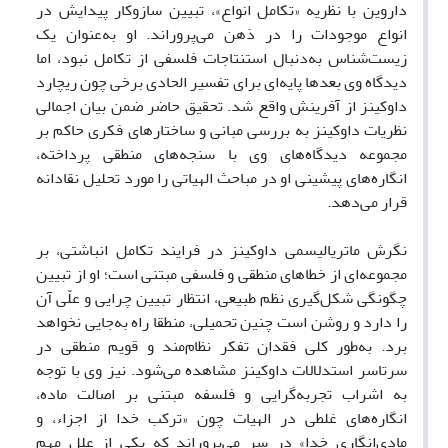
داروین با نظریه «تکامل انواع»، تبیین سازوکار پیدایش در
انواع موجودات را در ذهن می‌پروراند. او به‌عنوان یک
زیست‌شناس به‌دنبال استنتاجات فلسفی از تکامل نبود، اما
دیدگاه وی بعدها پایه‌ای برای تفسیر الحادی برخی چون ریچارد
داوکینز از آفرینش واقع شد. تحقیق حاضر ضمن بیان اجمالی
نظریات داوکینز به بررسی مبانی و ساختارهای فکری حاکم بر
مجموعه دیدگاه‌های وی با سنجه‌های منطقی پرداخته،
انگاره‌های پیشینی او در مباحث الهیاتی را مورد تحلیل نقادانه
قرار می‌دهد.
نگرش ماتریالیسمی داوکینز در فرایند تکامل انباشتی، بر
مجموعه‌ای از خطاهای منطقی و فلسفی مبتنی است؛ او از تبیین
چگونگی شکل‌گیری نظم طبیعی، انتظار تبیین چرایی و علّی آن
را دارد و روشن است چنین تحمیلی، منطقا راه به‌جایی نخواهد
برد. به‌طور کلی فقدان تفکر نظام‌مند و قویم منطقی در
سرتاسر استدلالات داوکینز مشاهده می‌شود. نیز وی با توجه
به اشراب تجربه‌گرایی و فلسفه مبتنی بر اصالت ماده،
انگاره‌های غلطی در الهیات چون «ترکب خدا از اجزاء، و
مادی‌انگاری خدا» در سر می‌پروراند که یکی از علل مهم