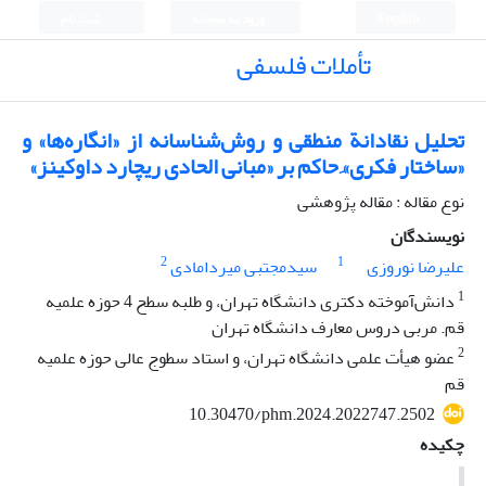
English
ورود به سامانه
ثبت نام
تأملات فلسفی
تحلیل نقادانة منطقی و روش‌شناسانه از «انگاره‌ها» و
«ساختار فکری»ِ حاکم بر «مبانی الحادی ریچارد داوکینز»
نوع مقاله : مقاله پژوهشی
نویسندگان
2
1
علیرضا نوروزی
سیدمجتبی میردامادی
1
دانش‌آموخته دکتری دانشگاه تهران، و طلبه سطح 4 حوزه علمیه
قم. مربی دروس معارف دانشگاه تهران
2
عضو هیأت علمی دانشگاه تهران، و استاد سطوج عالی حوزه علمیه
قم
10.30470/phm.2024.2022747.2502
چکیده