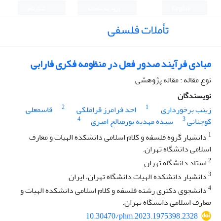
English
ورود به سامانه
ثبت نام
تأملات فلسفی
مبادی فرآیند صدور فعل در منظومه فکری فارابی
نوع مقاله : مقاله پژوهشی
نویسندگان
2
1
زینب برخورداری
احد فرامرز قراملکی
قاسمعلی
4
3
کوچنانی
سیده مهدیه پورصالح امیری
1
دانشیار گروه فلسفه و کلام اسلامی دانشکده الهیات و معارف
اسلامی دانشگاه تهران.
2
استاد دانشگاه تهران
3
دانشیار دانشکده الهیات دانشگاه تهران، ایران
4
دانشجوی دکتری رشته فلسفه و کلام اسلامی دانشکده الهیات و
معارف اسلامی دانشگاه تهران.
10.30470/phm.2023.1975398.2328