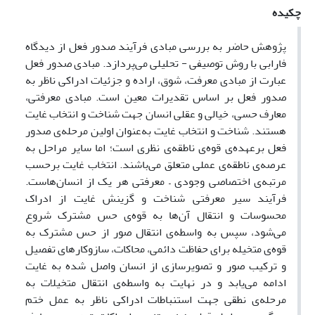
چکیده
پژوهش حاضر به بررسی مبادی فرآیند صدور فعل از دیدگاه
فارابی با روش توصیفی - تحلیلی می‌پردازد. مبادی صدور فعل
عبارت از مبادی معرفت، شوق، اراده و جزئیات‌ ادراکی ناظر به
صدور فعل بر اساس تقدیرات معین است. مبادی معرفتی،
معارف حسی، خیالی و عقلی انسان جهت شناخت و انتخاب غایت
هستند. شناخت و انتخاب غایت به‌عنوان اولین مرحله‌ی صدور
فعل برعهده‌ی قوه‌ی ناطقه‌ی نظری است؛ اما سایر مراحل به
عرصه‌ی ناطقه‌ی عملی متعلق می‌باشند. انتخاب غایت برحسب
مرتبه‌ی اختصاصی وجودی – معرفتی هر یک از انسان‌هاست.
فرآیند سیر معرفتی شناخت و گزینش غایت از ادراک
محسوسات و انتقال آن‌ها به قوه‌ی حس مشترک شروع
می‌شود، سپس به واسطه‌ی انتقال صور از حس مشترک به
قوه‌ی متخیله برای حفاظت دائمی، محاکات، سازوکارهای تفصیل
و ترکیب صور و تصویرسازی از انسان واصل شده به غایت
ادامه می‌یابد و در نهایت به واسطه‌ی انتقال متخیلات به
مرحله‌ی نطقی جهت استنباطات ادراکی ناظر به عمل ختم