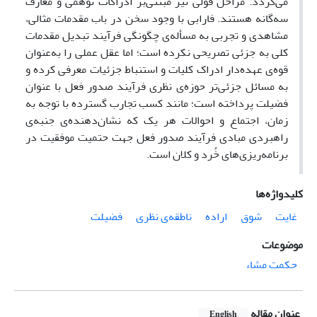
می‌گردد. مراحل قولی نیز مبتنی‌بر ادراکات توهمی و معارف
سه‌گانه‌ هستند. فارابی با وجود سخن در باب مقدمات مثالی،
مشاهدی و تجربی به مسأله‌ی چگونگی فرآیند تبدیل مقدمات
کلی به جزئی تصریحی نکرده است؛ اما عقل عملی را به‌عنوان
قوه‌ی عهده‌دار ادراک کلیات و استنباط جزئیات معرفی کرده و
به مسائل جزئی‌تر حوزه‌ی نظری فرآیند صدور فعل با عنوان
فضیلت پرداخته است؛ مانند کسب تجارب گسترده با توجه به
زمان، اجتماع و احوالات هر یک که نشان‌دهنده‌ی جنبه‌ی
راهبردی مبادی فرآیند صدور فعل جهت حتمیت موفقیت در
برنامه‌ریزی‌های خُرد و کلان است.
کلیدواژه‌ها
غایت
شوق
اراده
ناطقه‌ی نظری
فضیلت
موضوعات
حکمت مشاء
عنوان مقاله
English