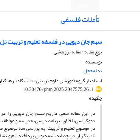
English
تأملات فلسفی
سهم جان دیویی در فلسفه تعلیم و تربیت نل 
نوع مقاله : مقاله پژوهشی
نویسنده
ندا محجل
استادیار گروه آموزشی علوم تربیتی-دانشگاه فرهنگیان
10.30470/phm.2025.2047575.2611
چکیده
در این مقاله سعی داریم سهم جان دیویی را در ف
دموکراسی، اخلاق، برنامه درسی، مدرسه و عواطف نشا
در موضوع تعلیم و تربیت، به بررسی سه موضوع مح
نادینگز از دریچه اندیشه دیویی پرداخته ایم و ن