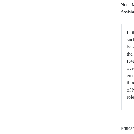
Neda M
Assist
In 
suc
bet
the
Dew
ove
eme
thir
of 
rol
Educat