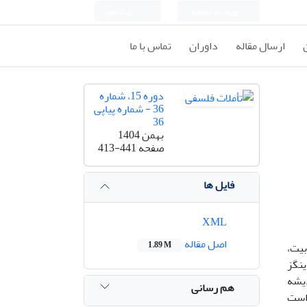
ورود به سامانه
ثبت نام
ارسال مقاله
داوران
تماس با ما
دوره 15، شماره
36 - شماره پیاپی
36
بهمن 1404
صفحه
413-441
فایل ها
XML
اصل مقاله
1.89 M
بیت،
ینگز
دیشه
هم رسانی
 است