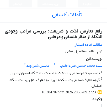
English
ورود به سامانه
ثبت نام
تأملات فلسفی
رفع تعارض لذت و شریعت؛ بررسی مراتب وجودی
التذاذ از منظر فلسفی و عرفانی
مقالات آماده انتشار
نوع مقاله : مقاله پژوهشی
نویسندگان
2
1
سید محمد حسین میردامادی
محسن شیراوند
1
فلسفه و کلام اسلامی، دانشکده ادبیات، دانشگاه اصفهان، ایران
2
گروه معارف اسلامی دانشکده الهیات و معارف اهل بیت دانشگاه
اصفهان
10.30470/phm.2026.2068789.2723
چکیده