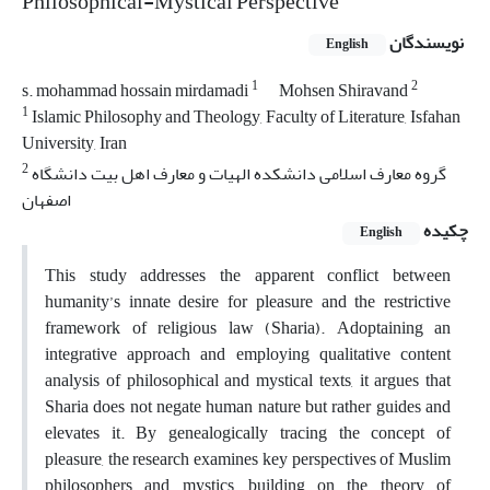
Philosophical-Mystical Perspective
نویسندگان
English
1
2
s. mohammad hossain mirdamadi
Mohsen Shiravand
1
Islamic Philosophy and Theology, Faculty of Literature, Isfahan
University, Iran
2
گروه معارف اسلامی دانشکده الهیات و معارف اهل بیت دانشگاه
اصفهان
چکیده
English
This study addresses the apparent conflict between
humanity’s innate desire for pleasure and the restrictive
framework of religious law (Sharia). Adoptaining an
integrative approach and employing qualitative content
analysis of philosophical and mystical texts, it argues that
Sharia does not negate human nature but rather guides and
elevates it. By genealogically tracing the concept of
pleasure, the research examines key perspectives of Muslim
philosophers and mystics, building on the theory of