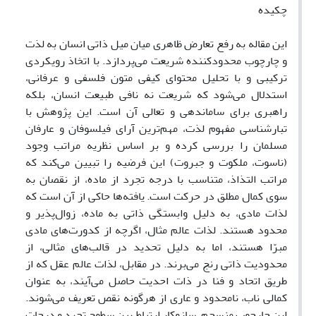
چکیده
این مقاله به رفع تعارض ظاهری میان میل ذاتی انسان به لذت
و چارچوب محدودکننده شریعت می‌پردازد. با اتخاذ رویکردی
ترکیبی و با تحلیل محتوای کیفی متون فلسفی و عرفانی،
استدلال می‌شود که شریعت نه نافی طبیعت انسان، بلکه
راهبری برای ساماندهی و تعالی آن است. این پژوهش با
تبارشناسی مفهوم لذت، مهم‌ترین آرای فیلسوفان و عارفان
مسلمان را بررسی کرده و بر اساس نظریه مراتب وجود
(ناسوت، ملکوت و جبروت) این فرضیه را تبیین می‌کند که
مراتب التذاذ، متناسب با درجه تجرد از ماده، از نقصان به
سوی کمال مطلق در حرکت است. یافته‌ها حاکی از آن است که
لذات مادی، به دلیل وابستگی ذاتی به ماده، زوال‌پذیر و
محدود هستند. لذات عالم مثال، اگرچه از کدورت‌های مادی
مبرّا هستند، اما به دلیل تحدید در قالب‌های مثالی، از
محدودیت ذاتی رنج می‌برند. در مقابل، لذات عالم عقل که از
طریق اتحاد و فنا در ذات احدیت حاصل می‌آیند، به عنوان
کمالی ناب، نامحدود و عاری از هرگونه نقص تعریف می‌شوند.
این چارچوب منسجم، سازوکار ارتباط بین سطوح تجرد و درجات