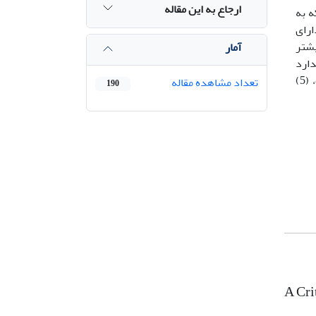
ارجاع به این مقاله
ه به
ارای
نندگی بیشتر
آمار
ندارد
(4) برای داوری درباره تولید مثل باید ارزش‌های انسانی دیگر مانند «کرامت انسانی» و «معنای زندگی» را نیز در نظر گرفت، (5)
تعداد مشاهده مقاله
190
A Cri