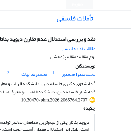
English
تأملات فلسفی
نقد و بررسی استدلال عدم تقارن دیوید بناتا
مقالات آماده انتشار
نوع مقاله : مقاله پژوهشی
نویسندگان
2
1
محمدصدرا محمدی
محمدرضا بیات
1
دانشجوی دکتری فلسفه دین، دانشکده الهیات و معارف 
2
دانشیار فلسفه دین، دانشکده الاهیات و معارف اسلامی
10.30470/phm.2026.2065764.2707
چکیده
دیوید بناتار یکی از مهم‌ترین مدافعان معاصرِ تولد
است. طبق این استدلال، فقدان آسیب خوب است، حتی