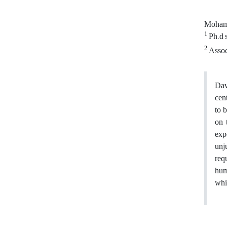
Moham
1
2
Associ
Dav
cen
to 
on 
exp
unj
req
hum
whi