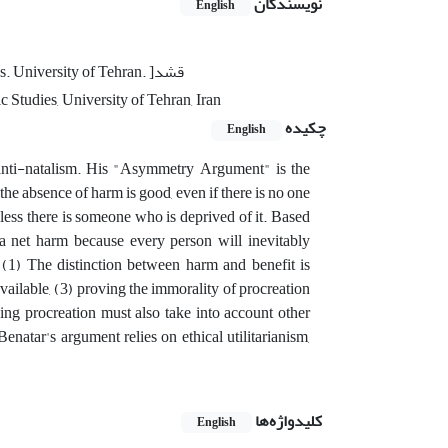
نویسندگان
English
Ph.d student of philosophy of religion. Faculty of Theology and Islamic Studies. University of Tehran. ]قشد
 Studies, University of Tehran, Iran
چکیده
English
anti-natalism. His "Asymmetry Argument" is the
the absence of harm is good, even if there is no one
less there is someone who is deprived of it. Based
 a net harm because every person will inevitably
 (1) The distinction between harm and benefit is
available, (3) proving the immorality of procreation
ging procreation must also take into account other
natar's argument relies on ethical utilitarianism,
کلیدواژه‌ها
English