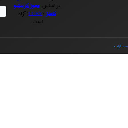
بر اساس
مجوز کرییتیو
کامنز
(
) آزاد
CC BY
است.
سیناوب