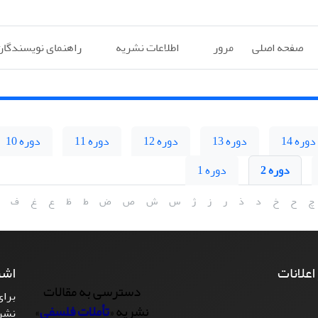
صفحه اصلی
مرور
اطلاعات نشریه
راهنمای نویسندگان
دوره 14
دوره 13
دوره 12
دوره 11
دوره 10
دوره 2
دوره 1
چ
ح
خ
د
ذ
ر
ز
ژ
س
ش
ص
ض
ط
ظ
ع
غ
ف
 اعلانات
اشت
دسترسی به مقالات
برای
نشریه «
تأملات فلسفی
»
نشر