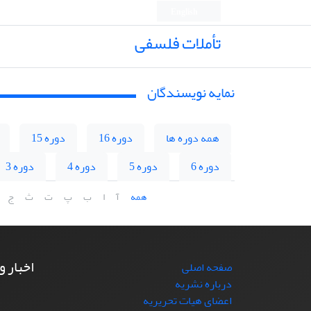
English
تأملات فلسفی
نمایه نویسندگان
همه دوره ها
دوره 16
دوره 15
دوره 6
دوره 5
دوره 4
دوره 3
همه
آ
ا
ب
پ
ت
ث
ج
اخبار و
صفحه اصلی
درباره نشریه
اعضای هیات تحریریه